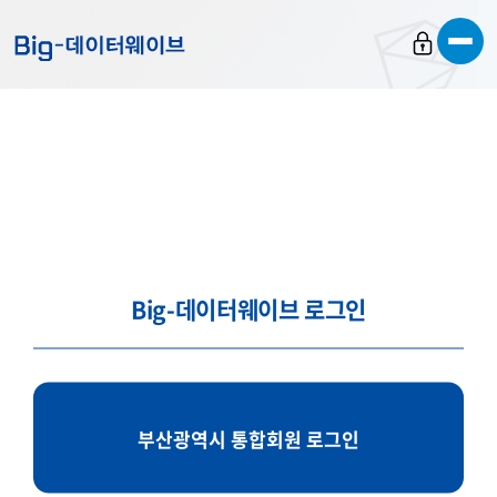
바
바
바
로
로
로
가
가
가
기
기
기
Big-데이터웨이브 로그인
부산광역시 통합회원 로그인