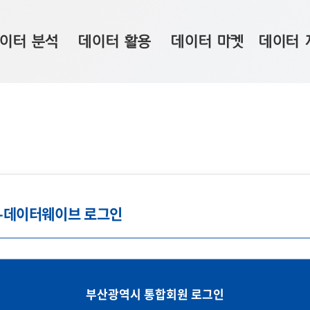
이터 분석
데이터 활용
데이터 마켓
데이터 
시 보드
상황판
데이터 구매
전국 통합맵
수사례
시각화 서비스
맞춤형 의뢰
데이터 현황
프 분석
데이터 활용 서비스
데이터 공모전
지도 기반 
주소 좌표 변환
판매자 신청
시민 공감
프로파일링
참여 기업 홍보
소상공인36
g-데이터웨이브 로그인
마켓 이용 안내
부산광역시 통합회원 로그인