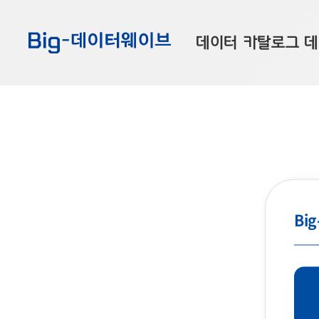
바
바
바
로
로
로
데이터 카탈로그
데
가
가
가
기
기
기
공공데이터
대
부산데이터
우
맞춤형 데이터
셀
연계 데이터
데이터 제공 신청
Bi
데이터 오류 신고