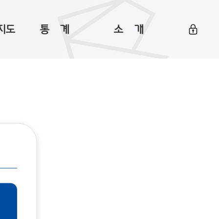
지도
통ㅤ계
소ㅤ개
부산 통계
플랫폼 소개
통계로 보는 부산
공지사항
데이터
통계 자료실
Big 월간뉴스
지도
통계 알림
이용 안내
5
통계 관련 정보
이용 문의 및 개선 요청