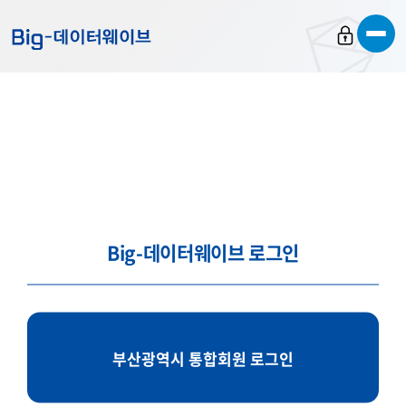
바
바
바
로
로
로
가
가
가
기
기
기
Big-데이터웨이브 로그인
부산광역시 통합회원 로그인