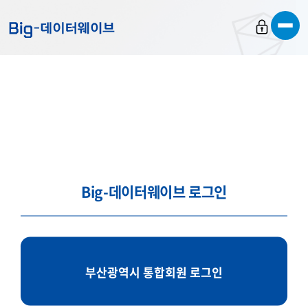
바
바
바
로
로
로
가
가
가
기
기
기
Big-데이터웨이브 로그인
부산광역시 통합회원 로그인