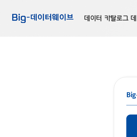
바
바
바
로
로
로
데이터 카탈로그
데
가
가
가
기
기
기
공공데이터
대
부산데이터
우
맞춤형 데이터
셀
연계 데이터
데이터 제공 신청
Bi
데이터 오류 신고