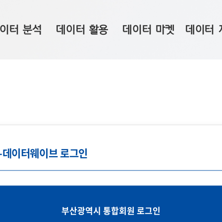
이터 분석
데이터 활용
데이터 마켓
데이터 
시 보드
상황판
데이터 구매
전국 통합맵
수사례
시각화 서비스
맞춤형 의뢰
데이터 현황
프 분석
데이터 활용 서비스
데이터 공모전
지도 기반 
주소 좌표 변환
판매자 신청
시민 공감
프로파일링
참여 기업 홍보
소상공인36
g-데이터웨이브 로그인
마켓 이용 안내
부산광역시 통합회원 로그인