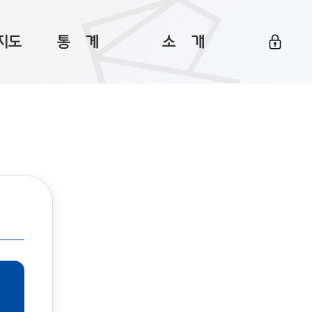
지도
통ㅤ계
소ㅤ개
부산 통계
플랫폼 소개
통계로 보는 부산
공지사항
데이터
통계 자료실
Big 월간뉴스
지도
통계 알림
이용 안내
5
통계 관련 정보
이용 문의 및 개선 요청