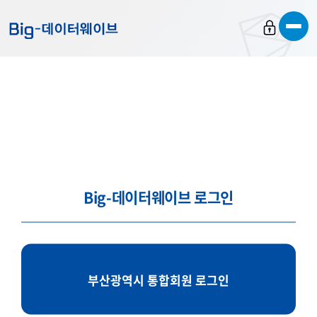
바
바
바
로
로
로
가
가
가
기
기
기
Big-데이터웨이브 로그인
부산광역시 통합회원 로그인