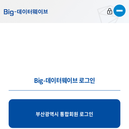
바
바
바
로
로
로
가
가
가
기
기
기
Big-데이터웨이브 로그인
부산광역시 통합회원 로그인