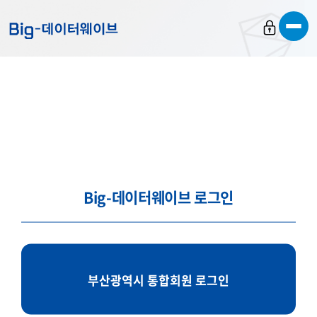
바
바
바
로
로
로
가
가
가
기
기
기
Big-데이터웨이브 로그인
부산광역시 통합회원 로그인