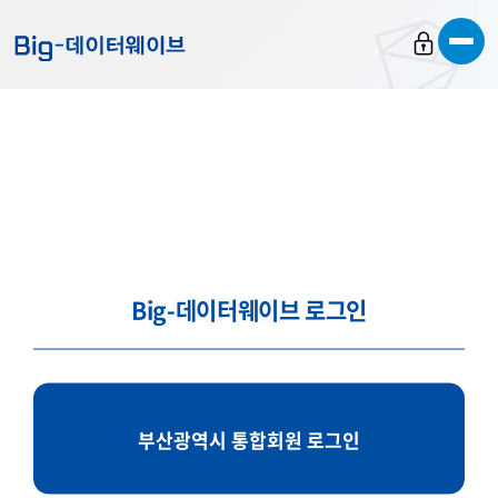
바
바
바
로
로
로
가
가
가
기
기
기
Big-데이터웨이브 로그인
부산광역시 통합회원 로그인