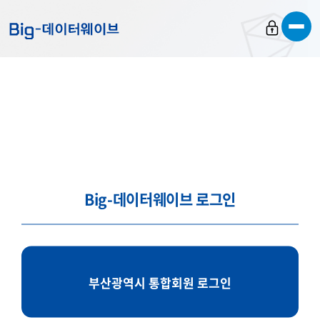
바
바
바
로
로
로
가
가
가
기
기
기
Big-데이터웨이브 로그인
부산광역시 통합회원 로그인