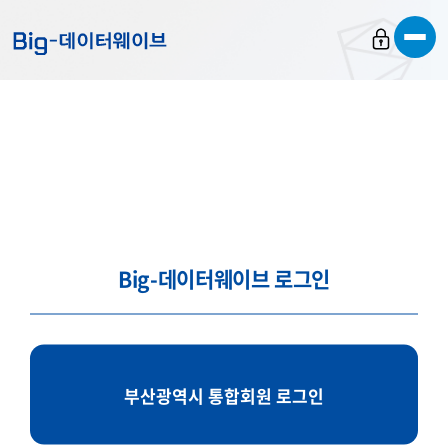
바
바
바
로
로
로
가
가
가
기
기
기
Big-데이터웨이브 로그인
부산광역시 통합회원 로그인