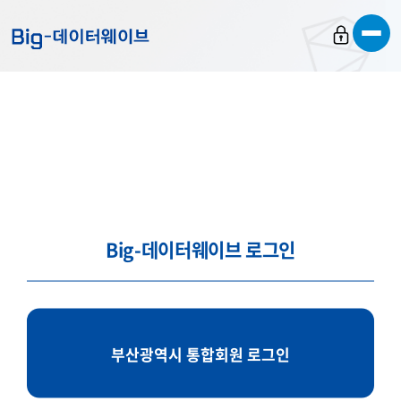
바
바
바
로
로
로
가
가
가
기
기
기
Big-데이터웨이브 로그인
부산광역시 통합회원 로그인