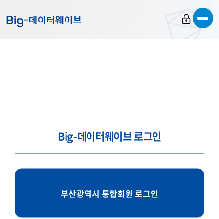
바
바
바
로
로
로
가
가
가
기
기
기
Big-데이터웨이브 로그인
부산광역시 통합회원 로그인