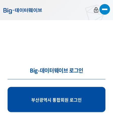
바
바
바
로
로
로
가
가
가
기
기
기
Big-데이터웨이브 로그인
부산광역시 통합회원 로그인