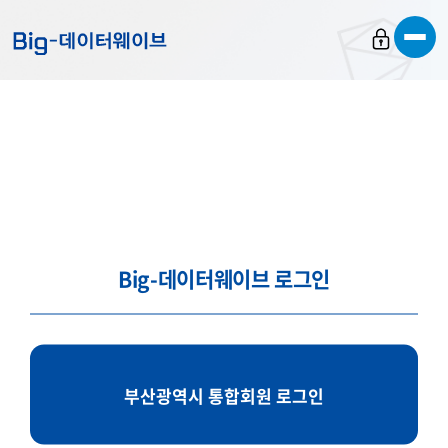
바
바
바
로
로
로
가
가
가
기
기
기
Big-데이터웨이브 로그인
부산광역시 통합회원 로그인