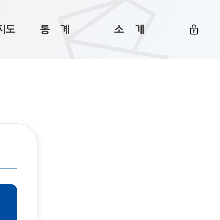
지도
통ㅤ계
소ㅤ개
부산 통계
플랫폼 소개
통계로 보는 부산
공지사항
데이터
통계 자료실
Big 월간뉴스
지도
통계 알림
이용 안내
5
통계 관련 정보
이용 문의 및 개선 요청