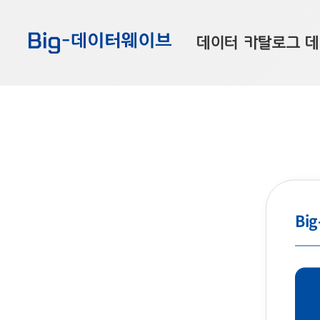
바
바
바
로
로
로
데이터 카탈로그
데
가
가
가
기
기
기
공공데이터
대
부산데이터
우
맞춤형 데이터
셀
연계 데이터
데이터 제공 신청
Bi
데이터 오류 신고