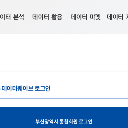
이터 분석
데이터 활용
데이터 마켓
데이터 
시 보드
상황판
데이터 구매
전국 통합맵
수사례
시각화 서비스
맞춤형 의뢰
데이터 현황
프 분석
데이터 활용 서비스
데이터 공모전
지도 기반 
주소 좌표 변환
판매자 신청
시민 공감
프로파일링
참여 기업 홍보
소상공인36
g-데이터웨이브 로그인
마켓 이용 안내
부산광역시 통합회원 로그인