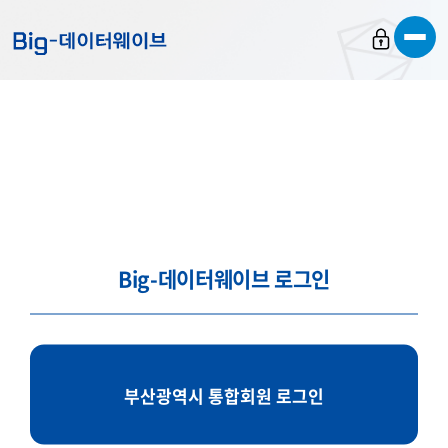
바
바
바
로
로
로
가
가
가
기
기
기
Big-데이터웨이브 로그인
부산광역시 통합회원 로그인