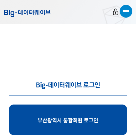
바
바
바
로
로
로
가
가
가
기
기
기
Big-데이터웨이브 로그인
부산광역시 통합회원 로그인