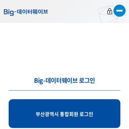
바
바
바
로
로
로
가
가
가
기
기
기
Big-데이터웨이브 로그인
부산광역시 통합회원 로그인