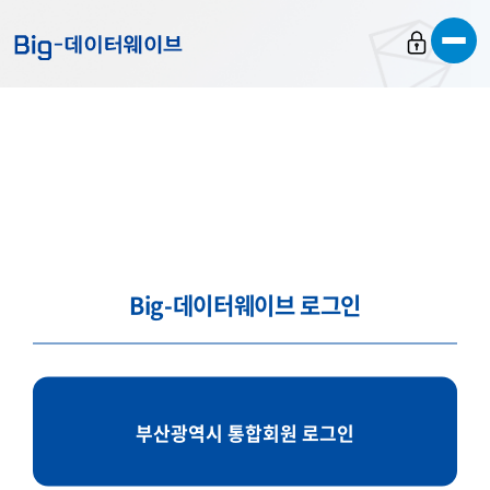
바
바
바
로
로
로
가
가
가
기
기
기
Big-데이터웨이브 로그인
부산광역시 통합회원 로그인