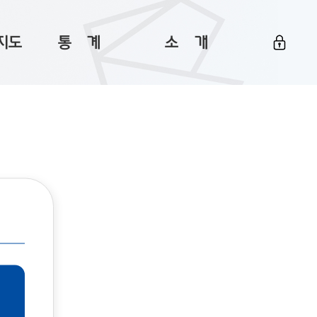
지도
통ㅤ계
소ㅤ개
부산 통계
플랫폼 소개
통계로 보는 부산
공지사항
데이터
통계 자료실
Big 월간뉴스
지도
통계 알림
이용 안내
5
통계 관련 정보
이용 문의 및 개선 요청