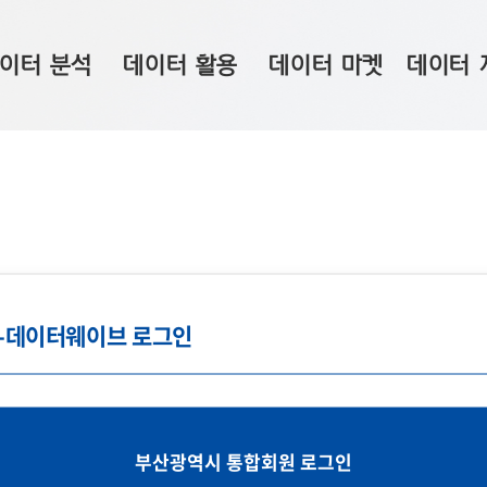
이터 분석
데이터 활용
데이터 마켓
데이터 
시 보드
상황판
데이터 구매
전국 통합맵
수사례
시각화 서비스
맞춤형 의뢰
데이터 현황
프 분석
데이터 활용 서비스
데이터 공모전
지도 기반 
주소 좌표 변환
판매자 신청
시민 공감
프로파일링
참여 기업 홍보
소상공인36
g-데이터웨이브 로그인
마켓 이용 안내
부산광역시 통합회원 로그인