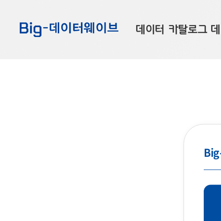
바
바
바
로
로
로
데이터 카탈로그
데
가
가
가
기
기
기
공공데이터
대
부산데이터
우
맞춤형 데이터
셀
연계 데이터
데이터 제공 신청
Bi
데이터 오류 신고