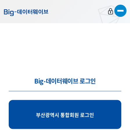
바
바
바
로
로
로
가
가
가
기
기
기
Big-데이터웨이브 로그인
부산광역시 통합회원 로그인