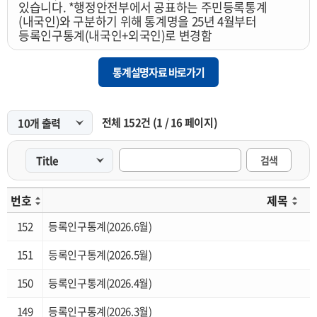
있습니다. *행정안전부에서 공표하는 주민등록통계
부산사회지표
(내국인)와 구분하기 위해 통계명을 25년 4월부터
등록인구통계(내국인+외국인)로 변경함
부산해양산업조사
구군단위 지역내총생산
통계설명자료 바로가기
구군단위 장래인구추계
부산베이비부머통계
전체
152
건
(
1
/
16
페이지)
제조업실태조사
검색
차량교통량조사
수산업통계
번호
제목
부산크루즈통계
152
등록인구통계(2026.6월)
광역도시권통계
151
등록인구통계(2026.5월)
부산환경산업조사
150
등록인구통계(2026.4월)
일자리종합실태조사
149
등록인구통계(2026.3월)