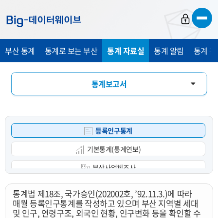
바
바
바
로
로
로
가
가
가
부산 통계
통계로 보는 부산
통계 자료실
통계 알림
통계 관
기
기
기
통계보고서
통계 DB
등록인구통계
통계 E-Book
기본통계(통계연보)
부산사업체조사
광업제조업조사
통계법 제18조, 국가승인(202002호, ’92.11.3.)에 따라
매월 등록인구통계를 작성하고 있으며 부산 지역별 세대
부산사회조사
및 인구, 연령구조, 외국인 현황, 인구변화 등을 확인할 수