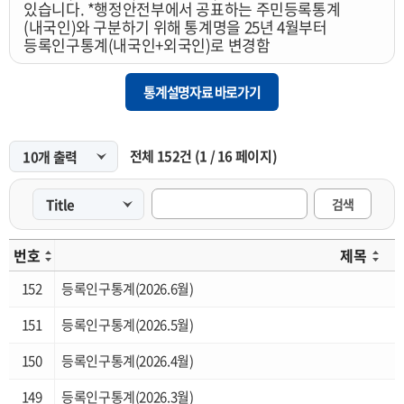
있습니다. *행정안전부에서 공표하는 주민등록통계
부산사회지표
(내국인)와 구분하기 위해 통계명을 25년 4월부터
등록인구통계(내국인+외국인)로 변경함
부산해양산업조사
구군단위 지역내총생산
통계설명자료 바로가기
구군단위 장래인구추계
부산베이비부머통계
전체
152
건
(
1
/
16
페이지)
제조업실태조사
검색
차량교통량조사
수산업통계
번호
제목
부산크루즈통계
152
등록인구통계(2026.6월)
광역도시권통계
151
등록인구통계(2026.5월)
부산환경산업조사
150
등록인구통계(2026.4월)
일자리종합실태조사
149
등록인구통계(2026.3월)