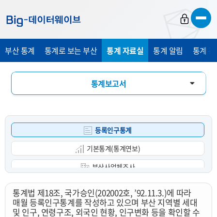
바
바
바
로
로
로
가
가
가
부산 통계
통계로 보는 부산
통계 자료실
통계 알림
통계 관
기
기
기
통계보고서
통계 DB
등록인구통계
통계 E-Book
기본통계(통계연보)
부산사업체조사
광업제조업조사
통계법 제18조, 국가승인(202002호, ’92.11.3.)에 따라
매월 등록인구통계를 작성하고 있으며 부산 지역별 세대
부산사회조사
및 인구, 연령구조, 외국인 현황, 인구변화 등을 확인할 수