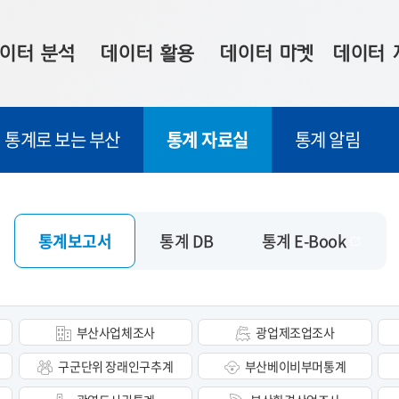
이터 분석
데이터 활용
데이터 마켓
데이터 
시 보드
상황판
데이터 구매
전국 통합맵
통계로 보는 부산
통계 자료실
통계 알림
수사례
시각화 서비스
맞춤형 의뢰
데이터 현황
프 분석
데이터 활용 서비스
데이터 공모전
지도 기반 
주소 좌표 변환
판매자 신청
시민 공감
통계보고서
통계 DB
통계 E-Book
프로파일링
참여 기업 홍보
소상공인36
마켓 이용 안내
부산사업체조사
광업제조업조사
구군단위 장래인구추계
부산베이비부머통계