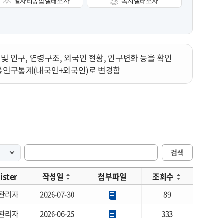
일자리종합실태조사
복지실태조사
대 및 인구, 연령구조, 외국인 현황, 인구변화 등을 확인
등록인구통계(내국인+외국인)로 변경함
검색
ister
작성일
첨부파일
조회수
관리자
2026-07-30
89
관리자
2026-06-25
333