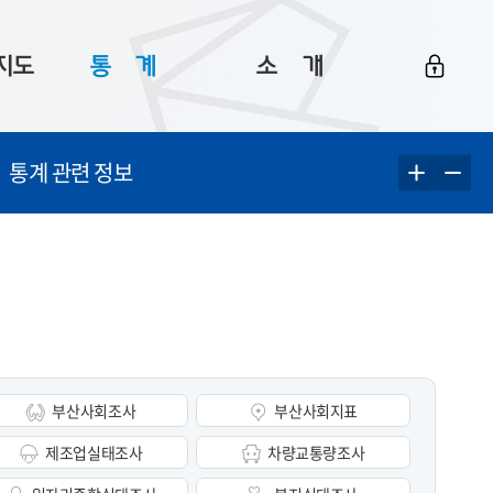
지도
통ㅤ계
소ㅤ개
부산 통계
플랫폼 소개
통계 관련 정보
통계로 보는 부산
공지사항
데이터
통계 자료실
Big 월간뉴스
지도
통계 알림
이용 안내
5
통계 관련 정보
이용 문의 및 개선 요청
부산사회조사
부산사회지표
제조업실태조사
차량교통량조사