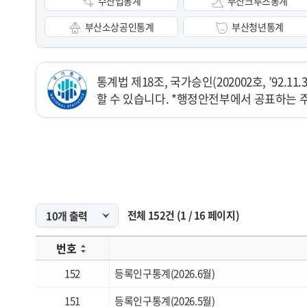
수산업통계
부산크루즈통계
부산소상공인통계
부산청년통계
통계법 제18조, 국가승인(202002호, ’92
할 수 있습니다. *행정안전부에서 공표하는 
전체
152
건
(
1
/
16
페이지)
번호
152
등록인구통계(2026.6월)
151
등록인구통계(2026.5월)