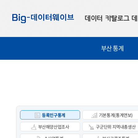
바
바
바
로
로
로
데이터 카탈로그
데
가
가
가
기
기
기
공공데이터
대
부산 통계
부산데이터
우
맞춤형 데이터
셀
연계 데이터
데이터 제공 신청
데이터 오류 신고
등록인구통계
기본통계(통계연보)
부산해양산업조사
구군단위 지역내총생산