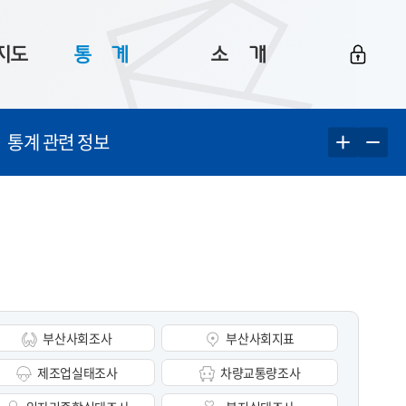
지도
통ㅤ계
소ㅤ개
부산 통계
플랫폼 소개
통계 관련 정보
통계로 보는 부산
공지사항
데이터
통계 자료실
Big 월간뉴스
지도
통계 알림
이용 안내
5
통계 관련 정보
이용 문의 및 개선 요청
부산사회조사
부산사회지표
제조업실태조사
차량교통량조사