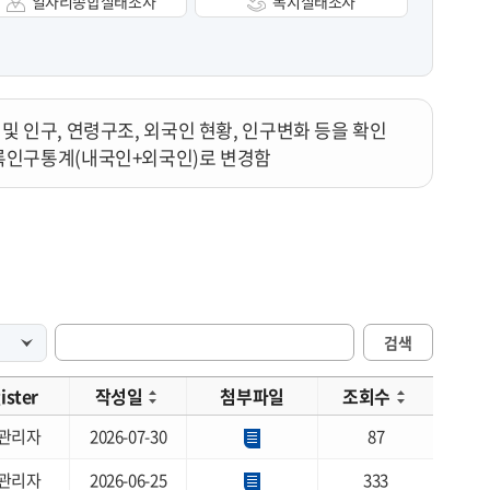
일자리종합실태조사
복지실태조사
대 및 인구, 연령구조, 외국인 현황, 인구변화 등을 확인
등록인구통계(내국인+외국인)로 변경함
검색
ister
작성일
첨부파일
조회수
관리자
2026-07-30
87
관리자
2026-06-25
333