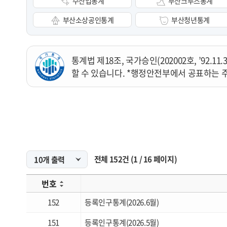
수산업통계
부산크루즈통계
부산소상공인통계
부산청년통계
통계법 제18조, 국가승인(202002호, ’92
할 수 있습니다. *행정안전부에서 공표하는 
전체
152
건
(
1
/
16
페이지)
번호
152
등록인구통계(2026.6월)
151
등록인구통계(2026.5월)