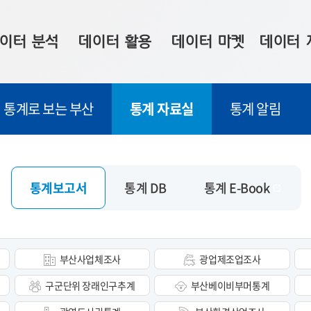
이터 분석
데이터 활용
데이터 마켓
데이터 
시 보드
상황판
데이터 구매
전국 통합맵
통계로 보는 부산
통계 자료실
통계 알림
수사례
시각화 서비스
맞춤형 의뢰
데이터 현황
프 분석
데이터 활용 서비스
데이터 공모전
지도 기반 
주소 좌표 변환
판매자 신청
시민 공감
통계보고서
통계 DB
통계 E-Book
프로파일링
참여 기업 홍보
소상공인36
마켓 이용 안내
부산사업체조사
광업제조업조사
구군단위 장래인구추계
부산베이비부머통계