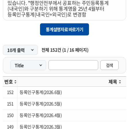
있습니다. *행정안전부에서 공표하는 주민등록통계
부산사회지표
(내국인)와 구분하기 위해 통계명을 25년 4월부터
등록인구통계(내국인+외국인)로 변경함
부산해양산업조사
구군단위 지역내총생산
통계설명자료 바로가기
구군단위 장래인구추계
부산베이비부머통계
전체
152
건
(
1
/
16
페이지)
제조업실태조사
검색
차량교통량조사
수산업통계
번호
제목
부산크루즈통계
152
등록인구통계(2026.6월)
광역도시권통계
151
등록인구통계(2026.5월)
부산환경산업조사
150
등록인구통계(2026.4월)
일자리종합실태조사
149
등록인구통계(2026.3월)