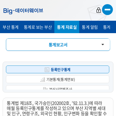
바
바
바
로
로
로
가
가
가
부산 통계
통계로 보는 부산
통계 자료실
통계 알림
통계 관
기
기
기
통계보고서
통계 DB
등록인구통계
통계 E-Book
기본통계(통계연보)
부산사업체조사
광업제조업조사
통계법 제18조, 국가승인(202002호, ’92.11.3.)에 따라
매월 등록인구통계를 작성하고 있으며 부산 지역별 세대
부산사회조사
및 인구, 연령구조, 외국인 현황, 인구변화 등을 확인할 수