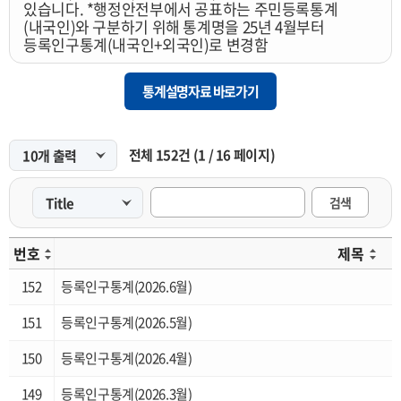
있습니다. *행정안전부에서 공표하는 주민등록통계
부산사회지표
(내국인)와 구분하기 위해 통계명을 25년 4월부터
등록인구통계(내국인+외국인)로 변경함
부산해양산업조사
구군단위 지역내총생산
통계설명자료 바로가기
구군단위 장래인구추계
부산베이비부머통계
전체
152
건
(
1
/
16
페이지)
제조업실태조사
검색
차량교통량조사
수산업통계
번호
제목
부산크루즈통계
152
등록인구통계(2026.6월)
광역도시권통계
151
등록인구통계(2026.5월)
부산환경산업조사
150
등록인구통계(2026.4월)
일자리종합실태조사
149
등록인구통계(2026.3월)