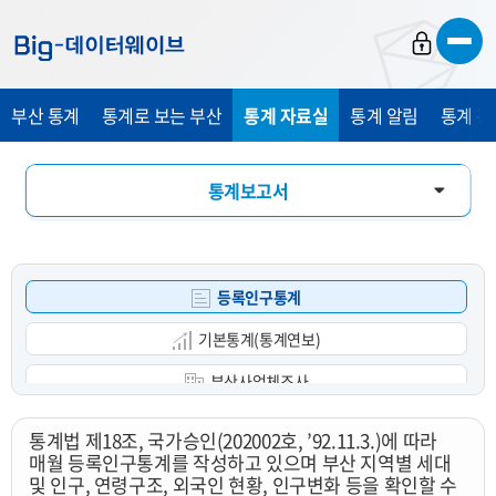
바
바
바
로
로
로
가
가
가
부산 통계
통계로 보는 부산
통계 자료실
통계 알림
통계 관
기
기
기
통계보고서
통계 DB
등록인구통계
통계 E-Book
기본통계(통계연보)
부산사업체조사
광업제조업조사
통계법 제18조, 국가승인(202002호, ’92.11.3.)에 따라
매월 등록인구통계를 작성하고 있으며 부산 지역별 세대
부산사회조사
및 인구, 연령구조, 외국인 현황, 인구변화 등을 확인할 수