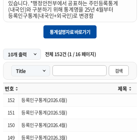
있습니다. *행정안전부에서 공표하는 주민등록통계
부산사회지표
(내국인)와 구분하기 위해 통계명을 25년 4월부터
등록인구통계(내국인+외국인)로 변경함
부산해양산업조사
구군단위 지역내총생산
통계설명자료 바로가기
구군단위 장래인구추계
부산베이비부머통계
전체
152
건
(
1
/
16
페이지)
제조업실태조사
검색
차량교통량조사
수산업통계
번호
제목
부산크루즈통계
152
등록인구통계(2026.6월)
광역도시권통계
151
등록인구통계(2026.5월)
부산환경산업조사
150
등록인구통계(2026.4월)
일자리종합실태조사
149
등록인구통계(2026.3월)