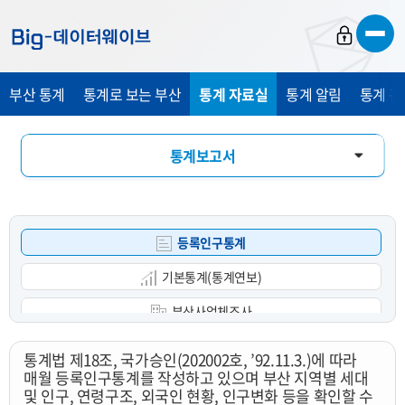
바
바
바
로
로
로
가
가
가
부산 통계
통계로 보는 부산
통계 자료실
통계 알림
통계 관
기
기
기
통계보고서
통계 DB
등록인구통계
통계 E-Book
기본통계(통계연보)
부산사업체조사
광업제조업조사
통계법 제18조, 국가승인(202002호, ’92.11.3.)에 따라
매월 등록인구통계를 작성하고 있으며 부산 지역별 세대
부산사회조사
및 인구, 연령구조, 외국인 현황, 인구변화 등을 확인할 수