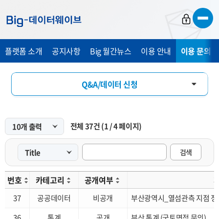
바
바
바
로
로
로
가
가
가
플랫폼 소개
공지사항
Big 월간뉴스
이용 안내
이용 문의 및
기
기
기
Q&A/데이터 신청
FAQ
전체
37
건
(
1
/
4
페이지)
개선 요청
검색
번호
카테고리
공개여부
37
공공데이터
비공개
부산광역시_열섬관측 지점 정
36
통계
공개
부산 통계 (국토면적 문의)