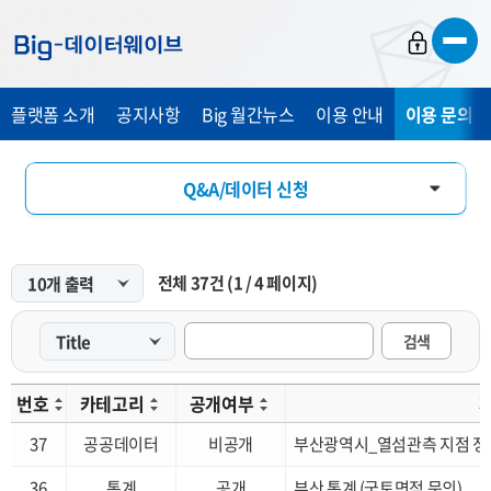
바
바
바
로
로
로
가
가
가
플랫폼 소개
공지사항
Big 월간뉴스
이용 안내
이용 문의 및
기
기
기
Q&A/데이터 신청
FAQ
전체
37
건
(
1
/
4
페이지)
개선 요청
검색
번호
카테고리
공개여부
37
공공데이터
비공개
부산광역시_열섬관측 지점 정
36
통계
공개
부산 통계 (국토면적 문의)