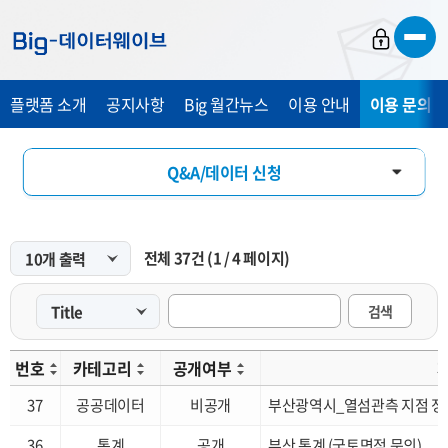
바
바
바
로
로
로
가
가
가
플랫폼 소개
공지사항
Big 월간뉴스
이용 안내
이용 문의 및
기
기
기
Q&A/데이터 신청
FAQ
전체
37
건
(
1
/
4
페이지)
개선 요청
검색
번호
카테고리
공개여부
37
공공데이터
비공개
부산광역시_열섬관측 지점 정
36
통계
공개
부산 통계 (국토면적 문의)