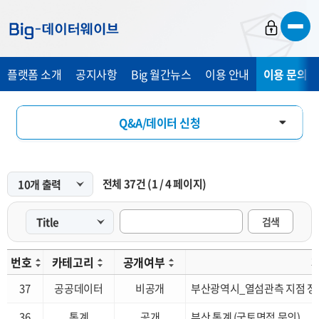
바
바
바
로
로
로
가
가
가
플랫폼 소개
공지사항
Big 월간뉴스
이용 안내
이용 문의 및
기
기
기
Q&A/데이터 신청
FAQ
전체
37
건
(
1
/
4
페이지)
개선 요청
검색
번호
카테고리
공개여부
37
공공데이터
비공개
부산광역시_열섬관측 지점 정
36
통계
공개
부산 통계 (국토면적 문의)