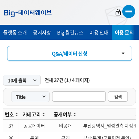
바
바
바
로
로
로
가
가
가
플랫폼 소개
공지사항
Big 월간뉴스
이용 안내
이용 문의 및
기
기
기
Q&A/데이터 신청
FAQ
전체
37
건
(
1
/
4
페이지)
개선 요청
검색
번호
카테고리
공개여부
37
공공데이터
비공개
부산광역시_열섬관측 지점 정
36
통계
공개
부산 통계 (국토면적 문의)