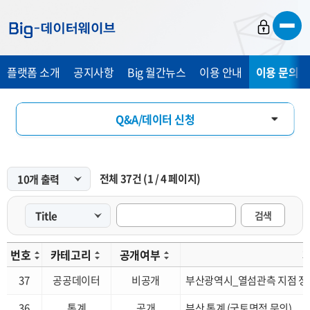
바
바
바
로
로
로
가
가
가
플랫폼 소개
공지사항
Big 월간뉴스
이용 안내
이용 문의 및
기
기
기
Q&A/데이터 신청
FAQ
전체
37
건
(
1
/
4
페이지)
개선 요청
검색
번호
카테고리
공개여부
37
공공데이터
비공개
부산광역시_열섬관측 지점 정
36
통계
공개
부산 통계 (국토면적 문의)