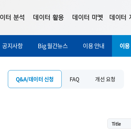
이터 분석
데이터 활용
데이터 마켓
데이터 
시 보드
상황판
데이터 구매
전국 통합맵
공지사항
Big 월간뉴스
이용 안내
이용
수사례
시각화 서비스
맞춤형 의뢰
데이터 현황
프 분석
데이터 활용 서비스
데이터 공모전
지도 기반 
주소 좌표 변환
판매자 신청
시민 공감
Q&A/데이터 신청
FAQ
개선 요청
프로파일링
참여 기업 홍보
소상공인36
마켓 이용 안내