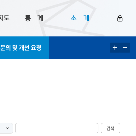
지도
통ㅤ계
소ㅤ개
부산 통계
플랫폼 소개
 문의 및 개선 요청
통계로 보는 부산
공지사항
데이터
통계 자료실
Big 월간뉴스
지도
통계 알림
이용 안내
5
통계 관련 정보
이용 문의 및 개선 요청
검색