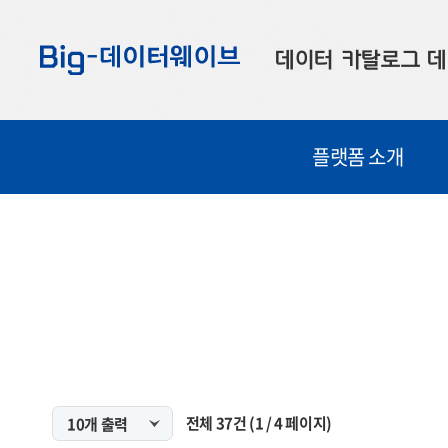
바
바
바
로
로
로
데이터 카탈로그
데
가
가
가
기
기
기
공공데이터
대
플랫폼 소개
부산데이터
우
맞춤형 데이터
셀
연계 데이터
데이터 제공 신청
데이터 오류 신고
전체
37
건
(
1
/
4
페이지)