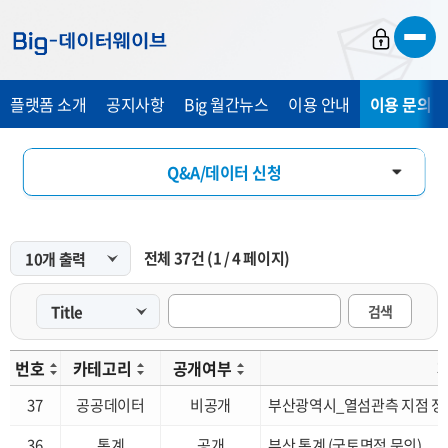
바
바
바
로
로
로
가
가
가
플랫폼 소개
공지사항
Big 월간뉴스
이용 안내
이용 문의 및
기
기
기
Q&A/데이터 신청
FAQ
전체
37
건
(
1
/
4
페이지)
개선 요청
검색
번호
카테고리
공개여부
37
공공데이터
비공개
부산광역시_열섬관측 지점 정
36
통계
공개
부산 통계 (국토면적 문의)