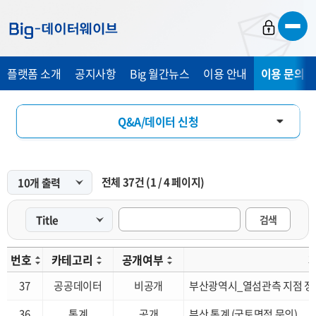
바
바
바
로
로
로
가
가
가
플랫폼 소개
공지사항
Big 월간뉴스
이용 안내
이용 문의 및
기
기
기
Q&A/데이터 신청
FAQ
전체
37
건
(
1
/
4
페이지)
개선 요청
검색
번호
카테고리
공개여부
37
공공데이터
비공개
부산광역시_열섬관측 지점 정
36
통계
공개
부산 통계 (국토면적 문의)