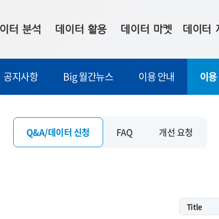
이터 분석
데이터 활용
데이터 마켓
데이터 
시 보드
상황판
데이터 구매
전국 통합맵
공지사항
Big 월간뉴스
이용 안내
이용
수사례
시각화 서비스
맞춤형 의뢰
데이터 현황
프 분석
데이터 활용 서비스
데이터 공모전
지도 기반 
주소 좌표 변환
판매자 신청
시민 공감
Q&A/데이터 신청
FAQ
개선 요청
프로파일링
참여 기업 홍보
소상공인36
마켓 이용 안내