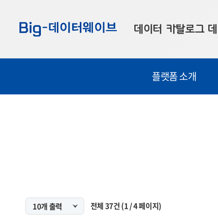
바
바
바
로
로
로
데이터 카탈로그
데
가
가
가
기
기
기
공공데이터
대
플랫폼 소개
부산데이터
우
맞춤형 데이터
셀
연계 데이터
데이터 제공 신청
데이터 오류 신고
전체
37
건
(
1
/
4
페이지)