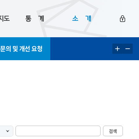
지도
통ㅤ계
소ㅤ개
부산 통계
플랫폼 소개
 문의 및 개선 요청
통계로 보는 부산
공지사항
데이터
통계 자료실
Big 월간뉴스
지도
통계 알림
이용 안내
5
통계 관련 정보
이용 문의 및 개선 요청
검색