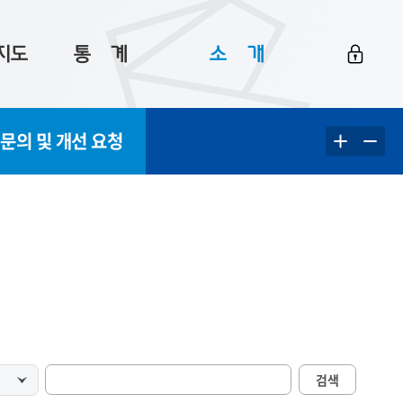
지도
통ㅤ계
소ㅤ개
부산 통계
플랫폼 소개
 문의 및 개선 요청
통계로 보는 부산
공지사항
데이터
통계 자료실
Big 월간뉴스
지도
통계 알림
이용 안내
5
통계 관련 정보
이용 문의 및 개선 요청
검색