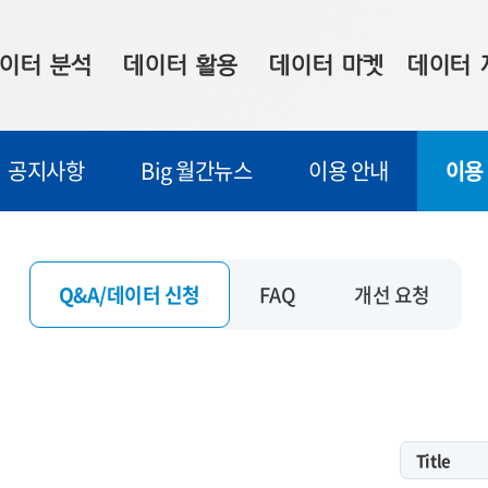
이터 분석
데이터 활용
데이터 마켓
데이터 
시 보드
상황판
데이터 구매
전국 통합맵
공지사항
Big 월간뉴스
이용 안내
이용
수사례
시각화 서비스
맞춤형 의뢰
데이터 현황
프 분석
데이터 활용 서비스
데이터 공모전
지도 기반 
주소 좌표 변환
판매자 신청
시민 공감
Q&A/데이터 신청
FAQ
개선 요청
프로파일링
참여 기업 홍보
소상공인36
마켓 이용 안내