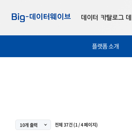
바
바
바
로
로
로
데이터 카탈로그
데
가
가
가
기
기
기
공공데이터
대
플랫폼 소개
부산데이터
우
맞춤형 데이터
셀
연계 데이터
데이터 제공 신청
데이터 오류 신고
전체
37
건
(
1
/
4
페이지)