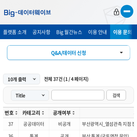
바
바
바
로
로
로
가
가
가
플랫폼 소개
공지사항
Big 월간뉴스
이용 안내
이용 문의 및
기
기
기
Q&A/데이터 신청
FAQ
전체
37
건
(
1
/
4
페이지)
개선 요청
검색
번호
카테고리
공개여부
37
공공데이터
비공개
부산광역시_열섬관측 지점 정
36
통계
공개
부산 통계 (국토면적 문의)