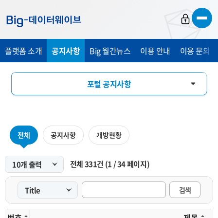
바
바
바
로
로
로
가
가
가
플랫폼 소개
공지사항
Big 월간뉴스
이용 안내
이용 문의 및
기
기
기
포털 공지사항
마켓 공지사항
전체
공지사항
개방현황
전체
331
건
(
1
/
34
페이지)
검색
번호
제목