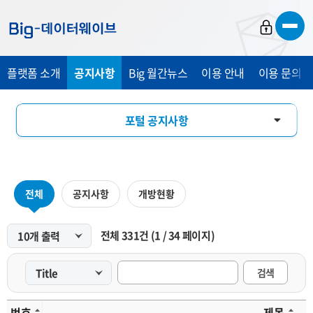
바
바
바
로
로
로
가
가
가
플랫폼 소개
공지사항
Big 월간뉴스
이용 안내
이용 문의 및
기
기
기
포털 공지사항
마켓 공지사항
전체
공지사항
개방현황
전체
331
건
(
1
/
34
페이지)
검색
번호
제목