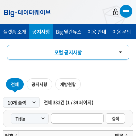
바
바
바
로
로
로
가
가
가
플랫폼 소개
공지사항
Big 월간뉴스
이용 안내
이용 문의 및
기
기
기
포털 공지사항
마켓 공지사항
전체
공지사항
개방현황
전체
332
건
(
1
/
34
페이지)
검색
번호
제목