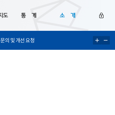
지도
통ㅤ계
소ㅤ개
부산 통계
플랫폼 소개
 문의 및 개선 요청
통계로 보는 부산
공지사항
데이터
통계 자료실
Big 월간뉴스
지도
통계 알림
이용 안내
5
통계 관련 정보
이용 문의 및 개선 요청