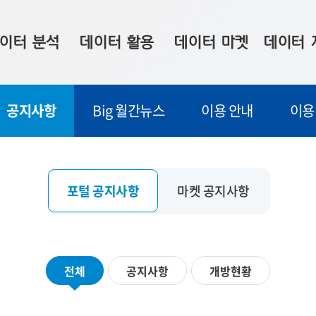
이터 분석
데이터 활용
데이터 마켓
데이터 
시 보드
상황판
데이터 구매
전국 통합맵
공지사항
Big 월간뉴스
이용 안내
이용
수사례
시각화 서비스
맞춤형 의뢰
데이터 현황
프 분석
데이터 활용 서비스
데이터 공모전
지도 기반 
주소 좌표 변환
판매자 신청
시민 공감
포털 공지사항
마켓 공지사항
프로파일링
참여 기업 홍보
소상공인36
마켓 이용 안내
전체
공지사항
개방현황