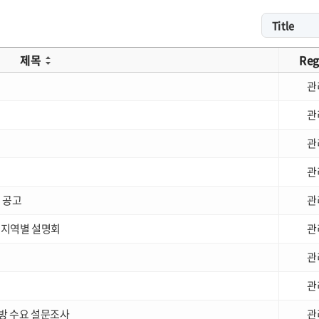
제목
Reg
관
관
관
관
집 공고
관
업 지역별 설명회
관
관
관
개방 수요 설문조사
관