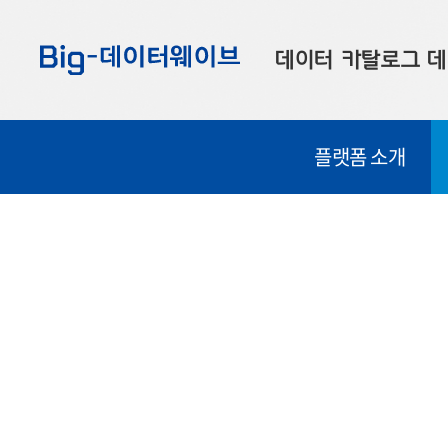
바
바
바
로
로
로
데이터 카탈로그
데
가
가
가
기
기
기
공공데이터
대
플랫폼 소개
부산데이터
우
맞춤형 데이터
셀
연계 데이터
데이터 제공 신청
데이터 오류 신고