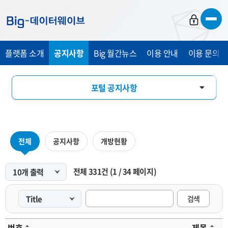
바
바
바
로
로
로
가
가
가
플랫폼 소개
공지사항
Big 월간뉴스
이용 안내
이용 문의 및
기
기
기
포털 공지사항
마켓 공지사항
전체
공지사항
개방현황
전체
331
건
(
1
/
34
페이지)
검색
번호
제목