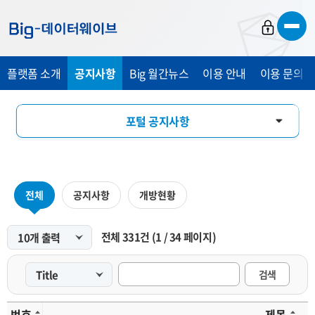
바
바
바
로
로
로
가
가
가
플랫폼 소개
공지사항
Big 월간뉴스
이용 안내
이용 문의 및
기
기
기
포털 공지사항
마켓 공지사항
전체
공지사항
개방현황
전체
331
건
(
1
/
34
페이지)
검색
번호
제목