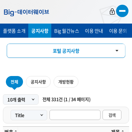
바
바
바
로
로
로
가
가
가
플랫폼 소개
공지사항
Big 월간뉴스
이용 안내
이용 문의 및
기
기
기
포털 공지사항
마켓 공지사항
전체
공지사항
개방현황
전체
331
건
(
1
/
34
페이지)
검색
번호
제목