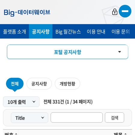
바
바
바
로
로
로
가
가
가
플랫폼 소개
공지사항
Big 월간뉴스
이용 안내
이용 문의 및
기
기
기
포털 공지사항
마켓 공지사항
전체
공지사항
개방현황
전체
331
건
(
1
/
34
페이지)
검색
번호
제목