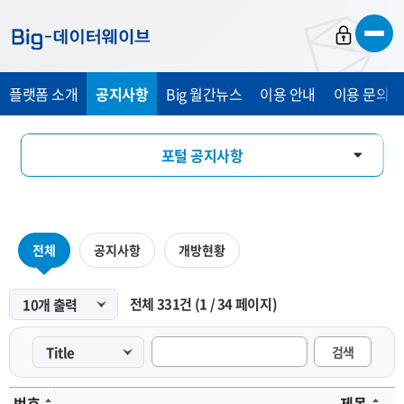
바
바
바
로
로
로
가
가
가
플랫폼 소개
공지사항
Big 월간뉴스
이용 안내
이용 문의 및
기
기
기
포털 공지사항
마켓 공지사항
전체
공지사항
개방현황
전체
331
건
(
1
/
34
페이지)
검색
번호
제목